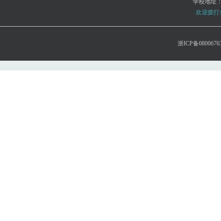
学校地址
欢迎拨打全国
浙ICP备0800676